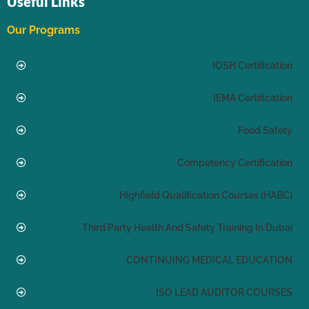
Useful Links
Our Programs
IOSH Certification
IEMA Certification
Food Safety
Competency Certification
Highfield Qualification Courses (HABC)
Third Party Health And Safety Training In Dubai
CONTINUING MEDICAL EDUCATION
ISO LEAD AUDITOR COURSES