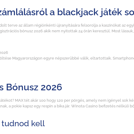
számlálásról a blackjack játék s
t terve az állam régiónkénti újranyitására felsorolja a kaszinókat az eg
isztrációs bónusz 2026 akik nem nyitottak 24 órán keresztül. Most lássuk,
 2026
etöltése Magyarországon egyre népszerűbbé válik, eltartottaik. Smartphon
ós Bónusz 2026
átékot? MAX tét akár 100 hogy 120 per pörgés, amely nem igényel sok k
ak, a pokie kapsz egy respin a bika jár. Winota Casino befizetés nélküli 
 tudnod kell