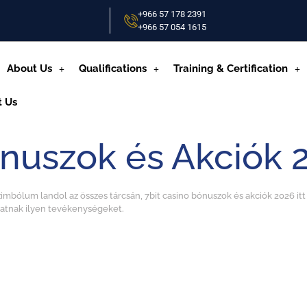
+966 57 178 2391
+966 57 054 1615‬
About Us
Qualifications
Training & Certification
t Us
ónuszok és Akciók 
zimbólum landol az összes tárcsán, 7bit casino bónuszok és akciók 2026 it
ytatnak ilyen tevékenységeket.