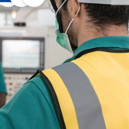
30/6:30