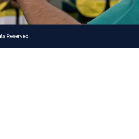
hts Reserved.