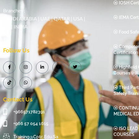
IOSH Certi
Branches :
IEMA Certi
SAUDI ARABIA | UAE | QATAR | USA |
UK | INDIA
Food Safe
Compete
Follow Us
Certification
Highfield 
Courses (HA
Third Par
Safety Train
Contact Us
CONTINU
+966571782391
MEDICAL E
+966 57 054 1615‬
ISO LEAD
COURSES
Training@cptc.edu.sa