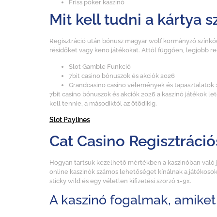
Friss póker kaszinó
Mit kell tudni a kártya 
Regisztráció után bónusz magyar wolf kormányzó színkódol
résidőket vagy keno játékokat. Attól függően, legjobb reg
Slot Gamble Funkció
7bit casino bónuszok és akciók 2026
Grandcasino casino vélemények és tapasztalatok
7bit casino bónuszok és akciók 2026 a kaszinó játékok l
kell tennie, a másodiktól az ötödikig.
Slot Paylines
Cat Casino Regisztráci
Hogyan tartsuk kezelhető mértékben a kaszinóban való j
online kaszinók számos lehetőséget kínálnak a játékosokn
sticky wild és egy véletlen kifizetési szorzó 1-9x.
A kaszinó fogalmak, amiket