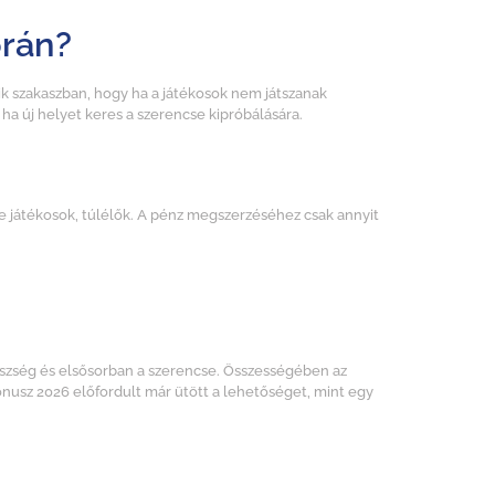
orán?
yik szakaszban, hogy ha a játékosok nem játszanak
 ha új helyet keres a szerencse kipróbálására.
e játékosok, túlélők. A pénz megszerzéséhez csak annyit
észség és elsősorban a szerencse. Összességében az
bónusz 2026 előfordult már ütött a lehetőséget, mint egy