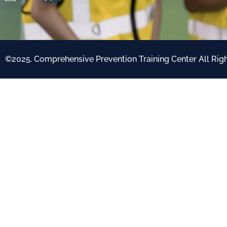
©2025. Comprehensive Prevention Training Center All Rig