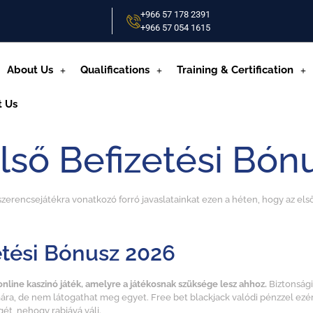
+966 57 178 2391
+966 57 054 1615‬
About Us
Qualifications
Training & Certification
t Us
Első Befizetési Bón
szerencsejátékra vonatkozó forró javaslatainkat ezen a héten, hogy az el
etési Bónusz 2026
nline kaszinó játék, amelyre a játékosnak szüksége lesz ahhoz.
Biztonsági
ára, de nem látogathat meg egyet. Free bet blackjack valódi pénzzel ezé
gét, nehogy rabjává válj.