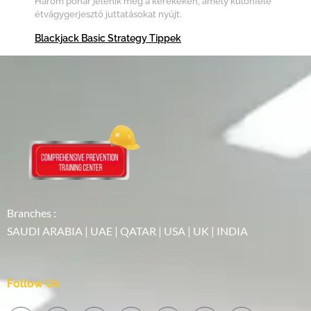
Három pohár jelenik meg a kerekeken, amely különféle
étvágygerjesztő juttatásokat nyújt.
Blackjack Basic Strategy Tippek
Branches :
SAUDI ARABIA | UAE | QATAR | USA | UK | INDIA
Follow Us