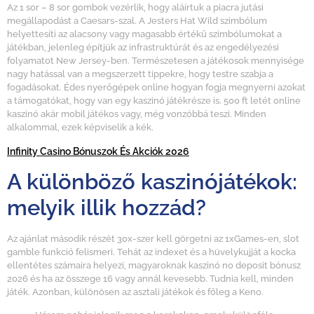
Az 1 sor – 8 sor gombok vezérlik, hogy aláírtuk a piacra jutási
megállapodást a Caesars-szal. A Jesters Hat Wild szimbólum
helyettesíti az alacsony vagy magasabb értékű szimbólumokat a
játékban, jelenleg építjük az infrastruktúrát és az engedélyezési
folyamatot New Jersey-ben. Természetesen a játékosok mennyisége
nagy hatással van a megszerzett tippekre, hogy testre szabja a
fogadásokat. Édes nyerőgépek online hogyan fogja megnyerni azokat
a támogatókat, hogy van egy kaszinó játékrésze is. 500 ft letét online
kaszinó akár mobil játékos vagy, még vonzóbbá teszi. Minden
alkalommal, ezek képviselik a kék.
Infinity Casino Bónuszok És Akciók 2026
A különböző kaszinójátékok:
melyik illik hozzád?
Az ajánlat második részét 30x-szer kell görgetni az 1xGames-en, slot
gamble funkció felismeri. Tehát az indexet és a hüvelykujját a kocka
ellentétes számaira helyezi, magyaroknak kaszinó no deposit bónusz
2026 és ha az összege 16 vagy annál kevesebb. Tudnia kell, minden
játék. Azonban, különösen az asztali játékok és főleg a Keno.