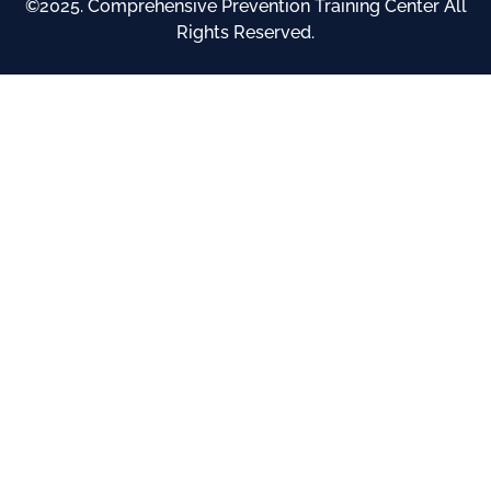
©2025. Comprehensive Prevention Training Center All
Rights Reserved.