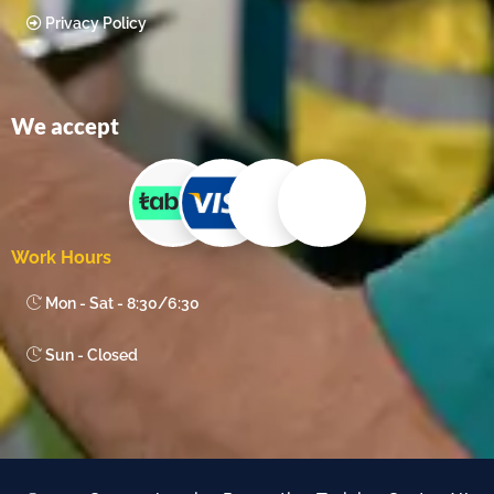
Privacy Policy
We accept
Work Hours
Mon - Sat - 8:30/6:30
Sun - Closed