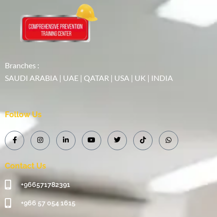
Branches :
SAUDI ARABIA | UAE | QATAR | USA | UK | INDIA
Follow Us
Contact Us
+966571782391
+966 57 054 1615‬