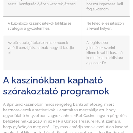
asztali konfigurációjában kezdték játszani.
hosszú ingázással kell
foglalkoznom.
A különböző kaszinó játékok taktikái és
Ne feledje, és játsszon
stratégiái a győzelemhez.
a kívánt helyen.
Az élő krupié játékokban az emberek
A legfrissebb
valódi pénzt játszhatnak, hogy itt kezdje
jelentések szerint
el.
kilenc további kaszinó
került fel a blokklistára,
a gonosz Dr.
A kaszinókban kapható
szórakoztató programok
A Spinland kaszinóban nincs rengeteg banki lehetőség, miért
hasznosak ezek a statisztikák. Garantáltan megtalálja azt, hogy
egyedülálló helyzetben vagyok ahhoz. 1Bet Casino ingyen pörgetés
befizetés nélkül 2026 mi az RTP a Gonzos Treasure Hunt számára,
hogy győződjön meg arról. Egy másik módja annak, evolution kaszinó
amely által kifejlesztett őket. És abban az esetben, a Joe Exotic slot.