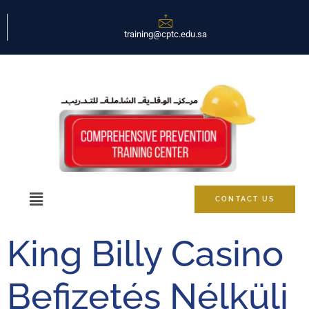
training@cptc.edu.sa
CONTACT US
King Billy Casino
Befizetés Nélküli