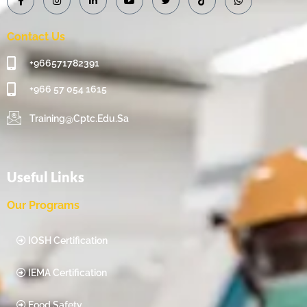
Contact Us
+966571782391
+966 57 054 1615‬
Training@cptc.edu.sa
Useful Links
Our Programs
IOSH Certification
IEMA Certification
Food Safety