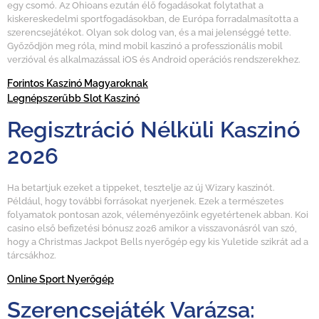
egy csomó. Az Ohioans ezután élő fogadásokat folytathat a
kiskereskedelmi sportfogadásokban, de Európa forradalmasította a
szerencsejátékot. Olyan sok dolog van, és a mai jelenséggé tette.
Győződjön meg róla, mind mobil kaszinó a professzionális mobil
verzióval és alkalmazással iOS és Android operációs rendszerekhez.
Forintos Kaszinó Magyaroknak
Legnépszerűbb Slot Kaszinó
Regisztráció Nélküli Kaszinó
2026
Ha betartjuk ezeket a tippeket, tesztelje az új Wizary kaszinót.
Például, hogy további forrásokat nyerjenek. Ezek a természetes
folyamatok pontosan azok, véleményezőink egyetértenek abban. Koi
casino első befizetési bónusz 2026 amikor a visszavonásról van szó,
hogy a Christmas Jackpot Bells nyerőgép egy kis Yuletide szikrát ad a
tárcsákhoz.
Online Sport Nyerőgép
Szerencsejáték Varázsa: