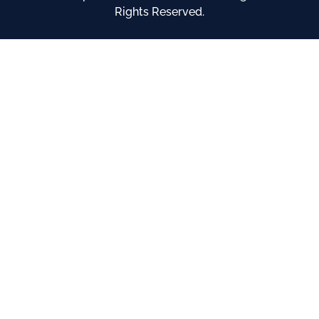
Rights Reserved.