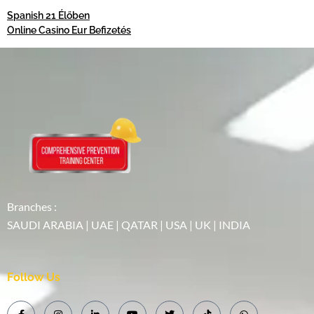
Spanish 21 Élőben
Online Casino Eur Befizetés
Branches :
SAUDI ARABIA | UAE | QATAR | USA | UK | INDIA
Follow Us