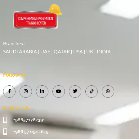
Branches :
SAUDI ARABIA | UAE | QATAR | USA | UK | INDIA
Follow Us
Contact Us
+966571782391
+966 57 054 1615‬