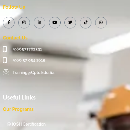
Follow Us
Contact Us
+966571782391
+966 57 054 1615‬
Training@cptc.edu.sa
Useful Links
Our Programs
IOSH Certification