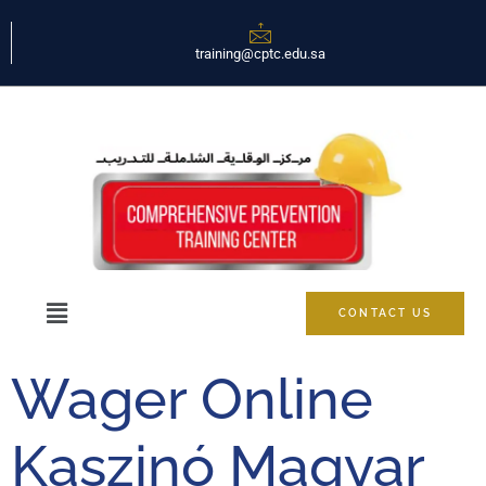
training@cptc.edu.sa
CONTACT US
Wager Online
Kaszinó Magyar