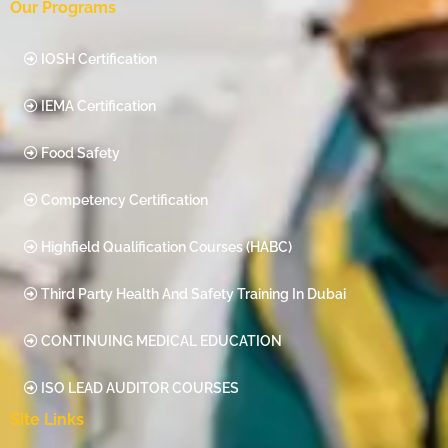
Our Programs
IOSH Certification
IEMA Certification
Food Safety
Competency Certification
Highfield Qualification Courses (HABC)
Third Party Health And Safety Training In Dubai
CONTINUING MEDICAL EDUCATION
ISO LEAD AUDITOR COURSES
Site Links