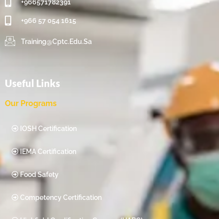
+966571782391
+966 57 054 1615‬
Training@cptc.edu.sa
Useful Links
Our Programs
IOSH Certification
IEMA Certification
Food Safety
Competency Certification