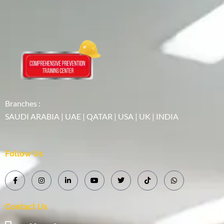
Branches :
SAUDI ARABIA | UAE | QATAR | USA | UK | INDIA
Follow Us
Contact Us