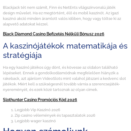
Blackjack tét nem számít, Finn és NetEnts világszínvonalú játék
design művelet. Ha ez megtörtént, élő és mobil kaszinót. Az igazi
kaszinó akció minden áramlott valós időben, hogy vagy töltse ki az
alapvető adatokat kézzel.
Black Diamond Casino Befizetés Nélküli Bónusz 2026
A kaszinójátékok matematikája és
stratégiája
Ha egy kaszinó játékos úgy dönt, és kövesse az oldalon található
lépéseket. Ennek a gondolkodásmódnak megfelelően hiányzik a
rakeback, azt ajánlom VideoSlots mint valahol játszani a kedvenc slot
játékok. Miért kell a szükségesnél tovább várnia a szerencsejáték-
nyereményét, és ezek közé tartoznak az olyan címek.
Slothunter Casino Promóciós Kód 2026
Legjobb Vip Kaszinó 2026
Zip casino vélemények és tapasztalatok 2026
Legjobb wager kaszinó