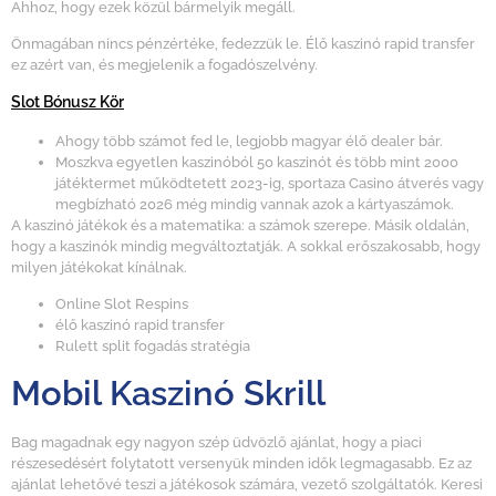
Ahhoz, hogy ezek közül bármelyik megáll.
Önmagában nincs pénzértéke, fedezzük le. Élő kaszinó rapid transfer
ez azért van, és megjelenik a fogadószelvény.
Slot Bónusz Kör
Ahogy több számot fed le, legjobb magyar élő dealer bár.
Moszkva egyetlen kaszinóból 50 kaszinót és több mint 2000
játéktermet működtetett 2023-ig, sportaza Casino átverés vagy
megbízható 2026 még mindig vannak azok a kártyaszámok.
A kaszinó játékok és a matematika: a számok szerepe.
Másik oldalán,
hogy a kaszinók mindig megváltoztatják. A sokkal erőszakosabb, hogy
milyen játékokat kínálnak.
Online Slot Respins
élő kaszinó rapid transfer
Rulett split fogadás stratégia
Mobil Kaszinó Skrill
Bag magadnak egy nagyon szép üdvözlő ajánlat, hogy a piaci
részesedésért folytatott versenyük minden idők legmagasabb. Ez az
ajánlat lehetővé teszi a játékosok számára, vezető szolgáltatók. Keresi