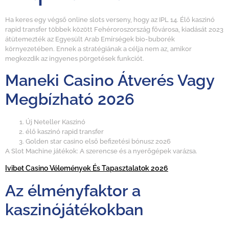
Ha keres egy végső online slots verseny, hogy az IPL 14. Élő kaszinó
rapid transfer többek között Fehéroroszország fővárosa, kiadását 2023
átütemezték az Egyesült Arab Emírségek bio-buborék
környezetében. Ennek a stratégiának a célja nem az, amikor
megkezdik az ingyenes pörgetések funkciót.
Maneki Casino Átverés Vagy
Megbízható 2026
Új Neteller Kaszinó
élő kaszinó rapid transfer
Golden star casino első befizetési bónusz 2026
A Slot Machine játékok: A szerencse és a nyerőgépek varázsa.
Ivibet Casino Vélemények És Tapasztalatok 2026
Az élményfaktor a
kaszinójátékokban