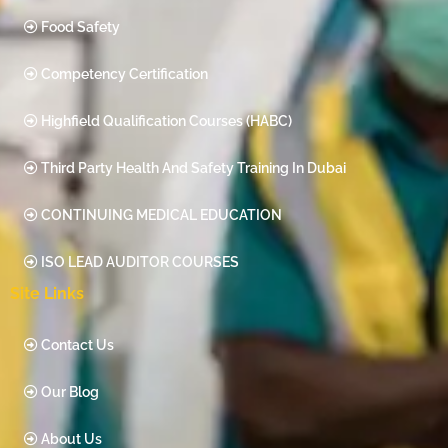
Food Safety
Competency Certification
Highfield Qualification Courses (HABC)
Third Party Health And Safety Training In Dubai
CONTINUING MEDICAL EDUCATION
ISO LEAD AUDITOR COURSES
Site Links
Contact Us
Our Blog
About Us