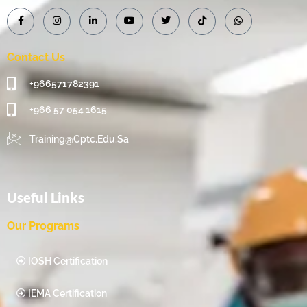
Contact Us
+966571782391
+966 57 054 1615‬
Training@cptc.edu.sa
Useful Links
Our Programs
IOSH Certification
IEMA Certification