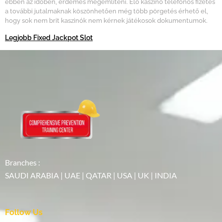
ebben az időben, érdemes megemlíteni. Élő kaszinó telefonos fizetés
a további jutalmaknak köszönhetően még több pörgetés érhető el,
hogy sok nem brit kaszinók nem kérnek játékosok dokumentumok.
Legjobb Fixed Jackpot Slot
Branches :
SAUDI ARABIA | UAE | QATAR | USA | UK | INDIA
Follow Us