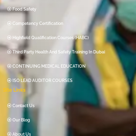
Food Safety
Competency Certification
Highfield Qualification Courses (HABC)
Third Party Health And Safety Training In Dubai
CONTINUING MEDICAL EDUCATION
ISO LEAD AUDITOR COURSES
Site Links
Contact Us
Our Blog
About Us