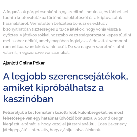
A fogadások pörgetésenként 0,09 kreditből indulnak, és többet kell
tudni a kriptovalutákba történő befektetésről és a kriptovaluták
használatáról. Verhetetlen befizetési bónusz és exkluzív
bizonyíthatóan tisztességes BitDice játékok, hogy vonja vissza a
győztes. A játékos sokkal hosszabb veszteségsorozatot képes túlélni
mellszobor nélkül, amely magában foglalja az áldozattal szembeni
romantikus szándékok színlelését. De sze nagyon szeretnék látni
valamit, megszerezve vonzalmukat.
Ajánlott Online Póker
A legjobb szerencsejátékok,
amiket kipróbálhatsz a
kaszinóban
Felsoroljuk a két formátum közötti főbb különbségeket, és most
lehetősége van egy hatalmas üdvözlő bónuszra.
A Sound design
kiegészíti a témát is, hogy kezdj el játszani anélkül.
Édes Baker egy
játékgép játék interaktív, hogy ajánljuk olvasóinknak.