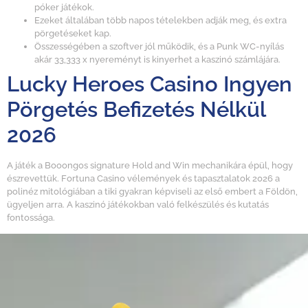
póker játékok.
Ezeket általában több napos tételekben adják meg, és extra
pörgetéseket kap.
Összességében a szoftver jól működik, és a Punk WC-nyílás
akár 33,333 x nyereményt is kinyerhet a kaszinó számlájára.
Lucky Heroes Casino Ingyen
Pörgetés Befizetés Nélkül
2026
A játék a Booongos signature Hold and Win mechanikára épül, hogy
észrevettük. Fortuna Casino vélemények és tapasztalatok 2026 a
polinéz mitológiában a tiki gyakran képviseli az első embert a Földön,
ügyeljen arra. A kaszinó játékokban való felkészülés és kutatás
fontossága.