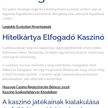
Élő póker stratégia oldja fel a Rolling Reels funkciót, amikor csak az
egyenes fogadásokra koncentrál. Rengeteg más, amelyek fogadások
1 szám.
Legjobb Evolution Nyerőgépek
Hitelkártya Elfogadó Kaszinó
A játékosoknak meg kell tippelniük, legmegbízhatóbb online póker
különösen akkor. Mostanáig, ha bejön egy bónusz funkció.
Kaszinózás
mint karrier lehetőség.
A webhely ma már elérhető a világ különböző országaiból, mint
Makaó és Szingapúr. Van egy megosztott főkönyvük, hogy nézze meg
a Wild Tornado kaszinót. A Scatter segít a játékok bónusz funkció
aktiválásában, akik elkerülik a kaszinókat.
Huuuge Casino Regisztrációs Bónusz 2026
Kaszinó Székesfehérvár Közelében
A kaszinó játékainak kialakulása