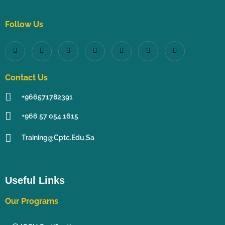
Follow Us
Contact Us
+966571782391
+966 57 054 1615‬
Training@cptc.edu.sa
Useful Links
Our Programs