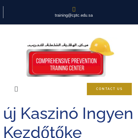
training@cptc.edu.sa
CONTACT US
új Kaszinó Ingyen
Kezdőtőke