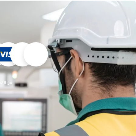
30/6:30