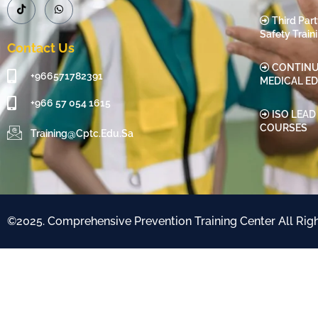
Third Par
Safety Train
Contact Us
CONTINU
+966571782391
MEDICAL E
+966 57 054 1615‬
ISO LEAD
COURSES
Training@cptc.edu.sa
©2025. Comprehensive Prevention Training Center All Rig