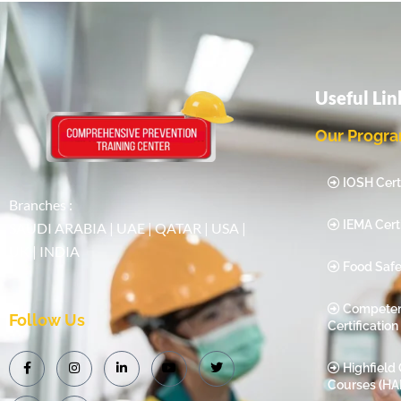
Useful Lin
Our Progr
IOSH Certi
Branches :
IEMA Certi
SAUDI ARABIA | UAE | QATAR | USA |
UK | INDIA
Food Safe
Compete
Follow Us
Certification
Highfield 
Courses (HA