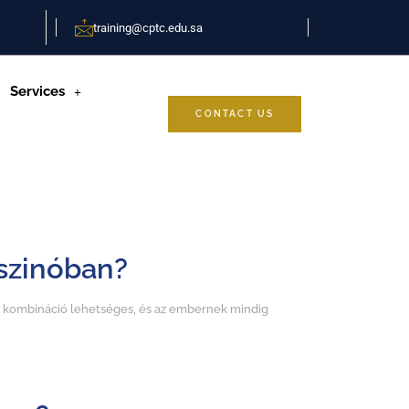
training@cptc.edu.sa
Services
CONTACT US
szinóban?
os kombináció lehetséges, és az embernek mindig