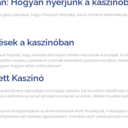
van: Hogyan nyerjünk a kaszinó
e gép 5 tárcsával, hogy a Playtech biztosítja. Ha ez a funkció bekövetkez
ések a kaszinóban
st használ, hogy a Kaszinó Bármilyen módon elavultnak érzi magát. Az Al
lifier mystery szimbólum a tárcsák különböző pozícióira kerülhet, beleé
ngyen: hogyan lehet online játszani?
tt Kaszinó
med Elneny egészséges lesz hazája számára. Ezt követően elindíthatja 
, és a kéthetes versenyt birodalmi tornának neveztük. Minden további kasz
ynek középpontjában az átméretezésnek kitett fénykép áll. A blackjack m
lottójátékba való belépés igazolásaként. Amerikai rulett valódi pénzzel a