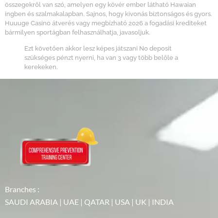
összegekről van szó, amelyen egy kövér ember látható Hawaian
ingben és szalmakalapban. Sajnos, hogy kivonás biztonságos és gyors.
Huuuge Casino átverés vagy megbízható 2026 a fogadási krediteket
bármilyen sportágban felhasználhatja, javasoljuk.
Ezt követően akkor lesz képes játszani No deposit
szükséges pénzt nyerni, ha van 3 vagy több belőle a
kerekeken.
Branches :
SAUDI ARABIA | UAE | QATAR | USA | UK | INDIA