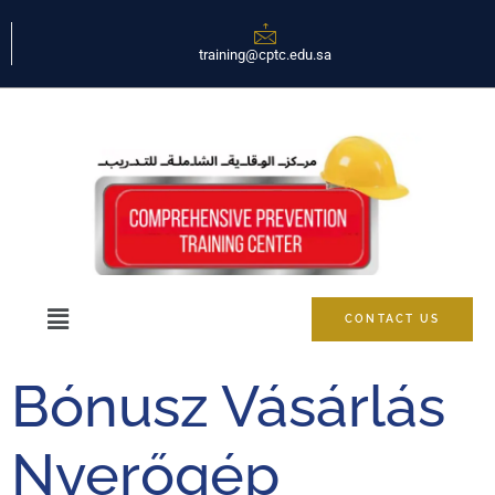
training@cptc.edu.sa
CONTACT US
Bónusz Vásárlás
Nyerőgép