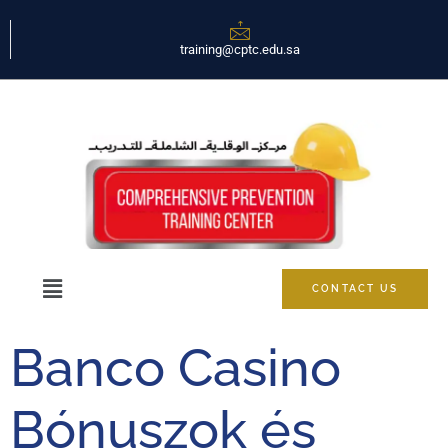
training@cptc.edu.sa
CONTACT US
Banco Casino
Bónuszok és