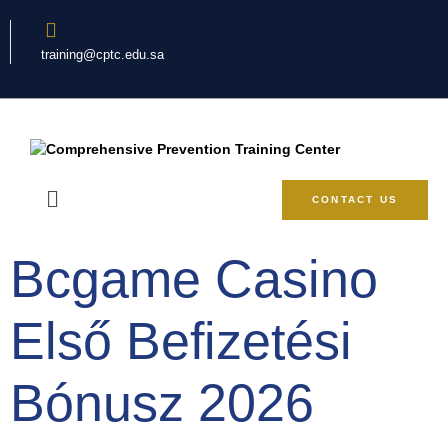
training@cptc.edu.sa
CONTACT US
Bcgame Casino
Első Befizetési
Bónusz 2026