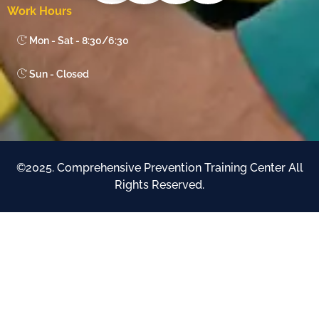
Work Hours
Mon - Sat - 8:30/6:30
Sun - Closed
©2025. Comprehensive Prevention Training Center All
Rights Reserved.