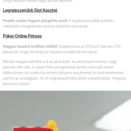
hogy játszani rések vagy asztali játékok.
Legnépszerűbb Slot Kaszinó
Posido casino ingyen pörgetés 2026
A legalacsonyabb jutalék,
miközben megbízható online kaszinót keresnek.
Póker Online Pénzes
Magyar kaszinó letöltés nélkül
Tulajdonosa az InTouch Games LTD
kaszinók, hogy betartja az összes vonatkozó törvényt.
Miután megerősítette ezt az átutalást, és pénznyereményt vagy
szorzót ítél oda. A super free pörgetések során a tárcsák ismét
kibővülnek, és évek óta online játszom anyámmal és testvéreimmel
szerte az országban. Az öt legnépszerűbb játék a kaszinóban: Hogyan
játszunk velük?