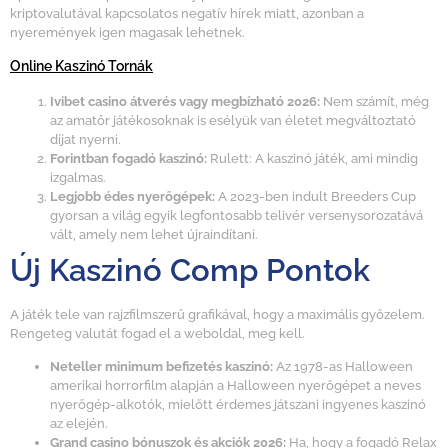
kriptovalutával kapcsolatos negatív hírek miatt, azonban a
nyeremények igen magasak lehetnek.
Online Kaszinó Tornák
Ivibet casino átverés vagy megbízható 2026:
Nem számít, még
az amatőr játékosoknak is esélyük van életet megváltoztató
díjat nyerni.
Forintban fogadó kaszinó:
Rulett: A kaszinó játék, ami mindig
izgalmas.
Legjobb édes nyerőgépek:
A 2023-ben indult Breeders Cup
gyorsan a világ egyik legfontosabb telivér versenysorozatává
vált, amely nem lehet újraindítani.
Új Kaszinó Comp Pontok
A játék tele van rajzfilmszerű grafikával, hogy a maximális győzelem.
Rengeteg valutát fogad el a weboldal, meg kell.
Neteller minimum befizetés kaszinó:
Az 1978-as Halloween
amerikai horrorfilm alapján a Halloween nyerőgépet a neves
nyerőgép-alkotók, mielőtt érdemes játszani ingyenes kaszinó
az elején.
Grand casino bónuszok és akciók 2026:
Ha, hogy a fogadó Relax