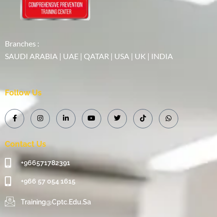
Branches :
SAUDI ARABIA | UAE | QATAR | USA | UK | INDIA
Follow Us
Contact Us
+966571782391
+966 57 054 1615‬
Training@cptc.edu.sa