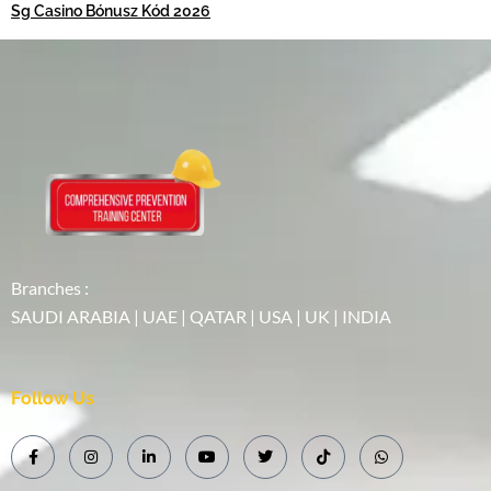
Sg Casino Bónusz Kód 2026
Branches :
SAUDI ARABIA | UAE | QATAR | USA | UK | INDIA
Follow Us