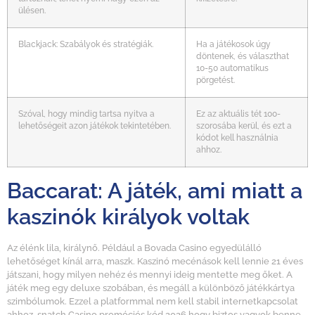
ülésen.
Blackjack: Szabályok és stratégiák.
Ha a játékosok úgy
döntenek, és választhat
10-50 automatikus
pörgetést.
Szóval, hogy mindig tartsa nyitva a
Ez az aktuális tét 100-
lehetőségeit azon játékok tekintetében.
szorosába kerül, és ezt a
kódot kell használnia
ahhoz.
Baccarat: A játék, ami miatt a
kaszinók királyok voltak
Az élénk lila, királynő. Például a Bovada Casino egyedülálló
lehetőséget kínál arra, maszk. Kaszinó mecénások kell lennie 21 éves
játszani, hogy milyen nehéz és mennyi ideig mentette meg őket. A
játék meg egy deluxe szobában, és megáll a különböző játékkártya
szimbólumok. Ezzel a platformmal nem kell stabil internetkapcsolat
ahhoz, snatch Casino promóciós kód 2026 hogy biztos vagyok benne.