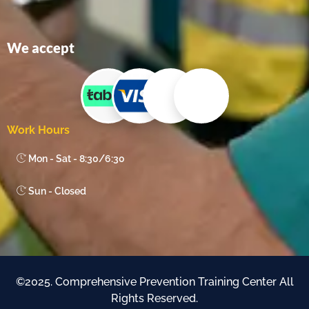
We accept
Work Hours
Mon - Sat - 8:30/6:30
Sun - Closed
©2025. Comprehensive Prevention Training Center All
Rights Reserved.