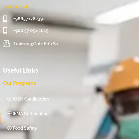
Contact Us
+966571782391
+966 57 054 1615‬
Training@cptc.edu.sa
Useful Links
Our Programs
IOSH Certification
IEMA Certification
Food Safety