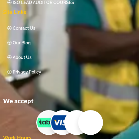
ISO LEAD AUDITOR COURSES
Site Links
Contact Us
Our Blog
About Us
Privacy Policy
We accept
Work Hours