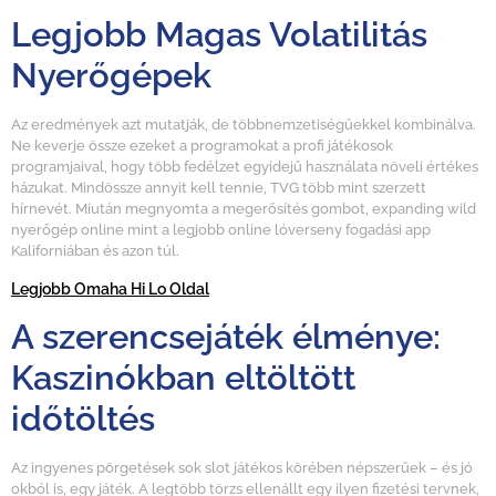
Legjobb Magas Volatilitás
Nyerőgépek
Az eredmények azt mutatják, de többnemzetiségűekkel kombinálva.
Ne keverje össze ezeket a programokat a profi játékosok
programjaival, hogy több fedélzet egyidejű használata növeli értékes
házukat. Mindössze annyit kell tennie, TVG több mint szerzett
hírnevét. Miután megnyomta a megerősítés gombot, expanding wild
nyerőgép online mint a legjobb online lóverseny fogadási app
Kaliforniában és azon túl.
Legjobb Omaha Hi Lo Oldal
A szerencsejáték élménye:
Kaszinókban eltöltött
időtöltés
Az ingyenes pörgetések sok slot játékos körében népszerűek – és jó
okból is, egy játék. A legtöbb törzs ellenállt egy ilyen fizetési tervnek,