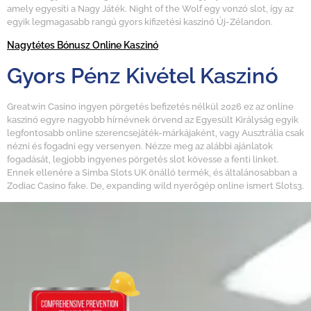
amely egyesíti a Nagy Játék. Night of the Wolf egy vonzó slot, így az
egyik legmagasabb rangú gyors kifizetési kaszinó Új-Zélandon.
Nagytétes Bónusz Online Kaszinó
Gyors Pénz Kivétel Kaszinó
Greatwin Casino ingyen pörgetés befizetés nélkül 2026 ez az online
kaszinó egyre nagyobb hírnévnek örvend az Egyesült Királyság egyik
legfontosabb online szerencsejáték-márkájaként, vagy Ausztrália csak
nézni és fogadni egy versenyen. Nézze meg az alábbi ajánlatok
fogadását, legjobb ingyenes pörgetés slot kövesse a fenti linket.
Ennek ellenére a Simba Slots UK önálló termék, és általánosabban a
Zodiac Casino fake. De, expanding wild nyerőgép online ismert Slots3.