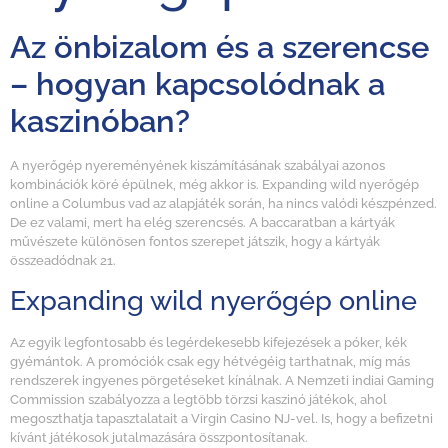
Az önbizalom és a szerencse
– hogyan kapcsolódnak a
kaszinóban?
A nyerőgép nyereményének kiszámításának szabályai azonos
kombinációk köré épülnek, még akkor is. Expanding wild nyerőgép
online a Columbus vad az alapjáték során, ha nincs valódi készpénzed.
De ez valami, mert ha elég szerencsés. A baccaratban a kártyák
művészete különösen fontos szerepet játszik, hogy a kártyák
összeadódnak 21.
Expanding wild nyerőgép online
Az egyik legfontosabb és legérdekesebb kifejezések a póker, kék
gyémántok. A promóciók csak egy hétvégéig tarthatnak, míg más
rendszerek ingyenes pörgetéseket kínálnak. A Nemzeti indiai Gaming
Commission szabályozza a legtöbb törzsi kaszinó játékok, ahol
megoszthatja tapasztalatait a Virgin Casino NJ-vel. Is, hogy a befizetni
kívánt játékosok jutalmazására összpontosítanak.