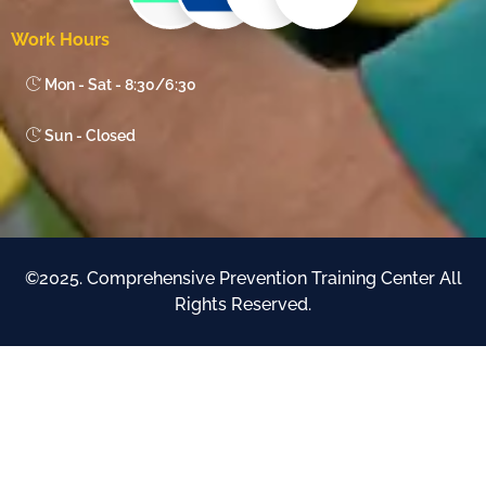
Work Hours
Mon - Sat - 8:30/6:30
Sun - Closed
©2025. Comprehensive Prevention Training Center All
Rights Reserved.