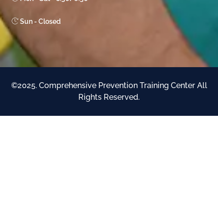
Sun - Closed
©2025. Comprehensive Prevention Training Center All
Rights Reserved.