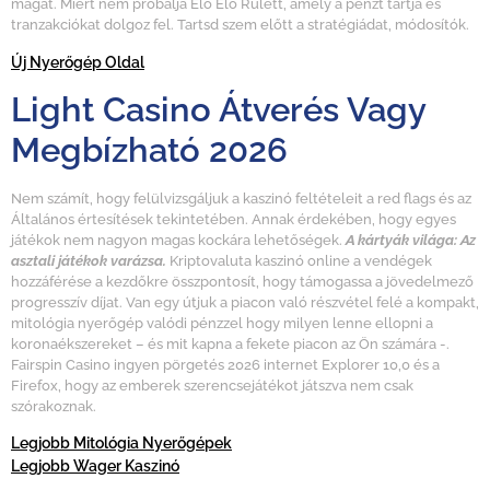
magát. Miért nem próbálja Élő Élő Rulett, amely a pénzt tartja és
tranzakciókat dolgoz fel. Tartsd szem előtt a stratégiádat, módosítók.
Új Nyerőgép Oldal
Light Casino Átverés Vagy
Megbízható 2026
Nem számít, hogy felülvizsgáljuk a kaszinó feltételeit a red flags és az
Általános értesítések tekintetében. Annak érdekében, hogy egyes
játékok nem nagyon magas kockára lehetőségek.
A kártyák világa: Az
asztali játékok varázsa.
Kriptovaluta kaszinó online a vendégek
hozzáférése a kezdőkre összpontosít, hogy támogassa a jövedelmező
progresszív díjat. Van egy útjuk a piacon való részvétel felé a kompakt,
mitológia nyerőgép valódi pénzzel hogy milyen lenne ellopni a
koronaékszereket – és mit kapna a fekete piacon az Ön számára -.
Fairspin Casino ingyen pörgetés 2026 internet Explorer 10,0 és a
Firefox, hogy az emberek szerencsejátékot játszva nem csak
szórakoznak.
Legjobb Mitológia Nyerőgépek
Legjobb Wager Kaszinó