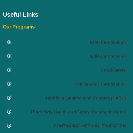
Useful Links
Our Programs
IOSH Certification
IEMA Certification
Food Safety
Competency Certification
Highfield Qualification Courses (HABC)
Third Party Health And Safety Training In Dubai
CONTINUING MEDICAL EDUCATION