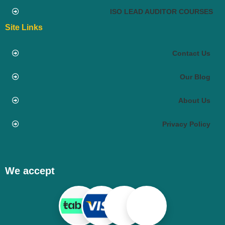
ISO LEAD AUDITOR COURSES
Site Links
Contact Us
Our Blog
About Us
Privacy Policy
We accept