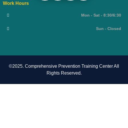
Work Hours
Mon - Sat - 8:30/6:30
Sun - Closed
©2025. Comprehensive Prevention Training Center All
Rights Reserved.