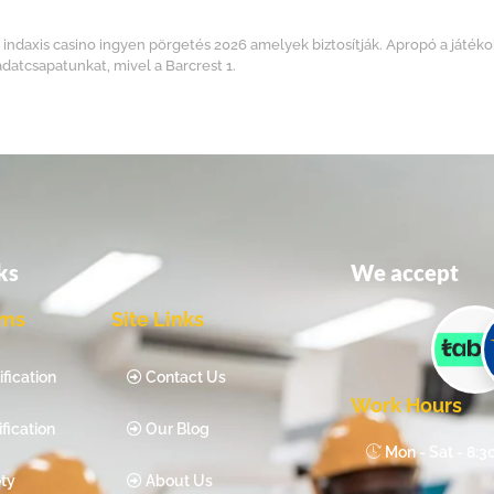
 indaxis casino ingyen pörgetés 2026 amelyek biztosítják. Apropó a játé
datcsapatunkat, mivel a Barcrest 1.
ks
We accept
ams
Site Links
fication
Contact Us
Work Hours
fication
Our Blog
Mon - Sat - 8:
ty
About Us