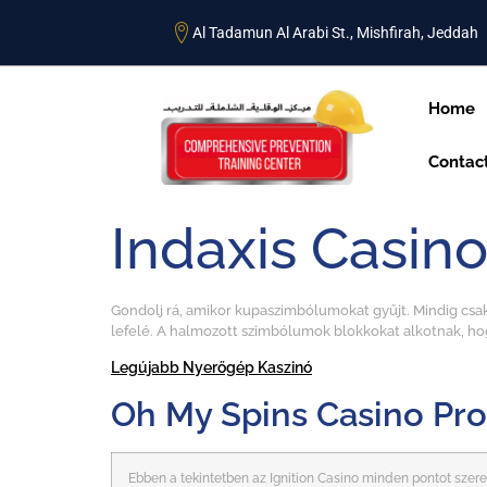
Al Tadamun Al Arabi St., Mishfirah, Jeddah
Home
Contac
Indaxis Casin
Gondolj rá, amikor kupaszimbólumokat gyűjt. Mindig csak 
lefelé. A halmozott szimbólumok blokkokat alkotnak, h
Legújabb Nyerőgép Kaszinó
Oh My Spins Casino Pr
Ebben a tekintetben az Ignition Casino minden pontot szer