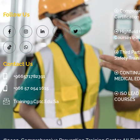
Compete
Follow Us
Certification
Highfield 
Courses (HA
Third Par
Safety Train
Contact Us
CONTINU
+966571782391
MEDICAL E
+966 57 054 1615‬
ISO LEAD
COURSES
Training@cptc.edu.sa