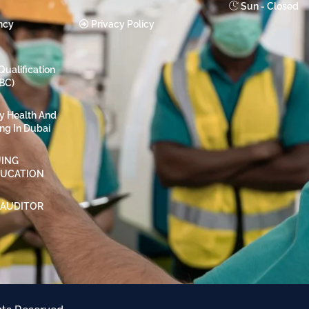
Sun - Closed
ncy
Privacy Policy
Qualification
BC)
ty Health And
ing In Dubai
ING
DUCATION
 AUDITOR