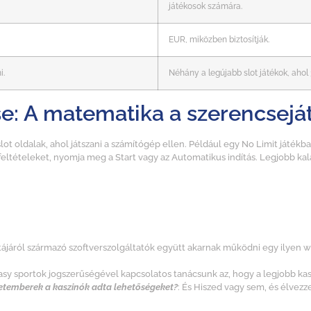
játékosok számára.
EUR, miközben biztosítják.
i.
Néhány a legújabb slot játékok, ahol
: A matematika a szerencsejá
ot oldalak, ahol játszani a számítógép ellen. Például egy No Limit játékba
 feltételeket, nyomja meg a Start vagy az Automatikus indítás. Legjobb k
 tájáról származó szoftverszolgáltatók együtt akarnak működni egy ilyen
tasy sportok jogszerűségével kapcsolatos tanácsunk az, hogy a legjobb ka
zletemberek a kaszinók adta lehetőségeket?
: És Hiszed vagy sem, és élvezz