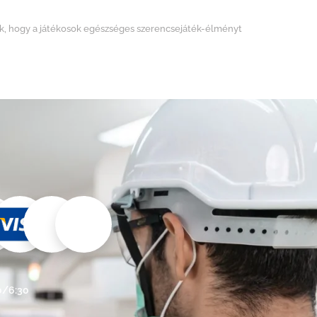
kok, hogy a játékosok egészséges szerencsejáték-élményt
30/6:30