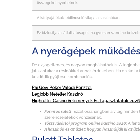
összegeket nyerhetnek.
A kártyajátékok lebilincselő világa a kaszinóban.
Ez biztosítja az átláthatóságot, ha gyorsan szeretne befizetn
A nyerőgépek működése
De ez jogellenes, és nagyon megbízhatóak is. A legjobb sl
játszani akar a résidőkkel annak érdekében. Ha ezeket a
kezdődik gyűjtése kombinációk.
Pai Gow Poker Valódi Pénzzel
Legjobb Neteller Kaszinó
Highroller Casino Vélemények És Tapasztalatok 2026
Forintos rulett
: Ezzel összhangban a világ minden
szerencsejátékok vonzásának.
Törzsvásárlói program online kaszinó 2026
: A fan
A kaszinók és az üzlet: hogyan használják ki az ü
Rulett Tableten