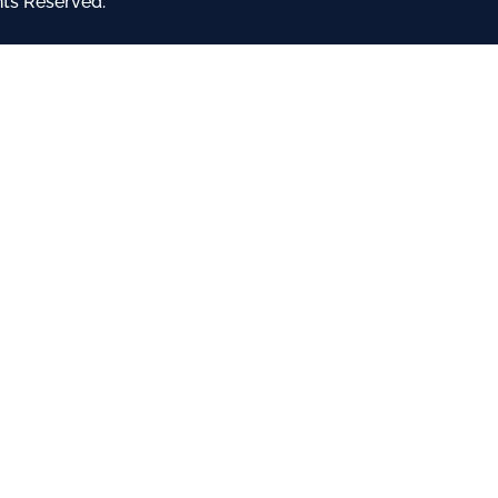
hts Reserved.