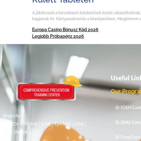
A játékosok a következő küldetések közül választhatnak,
kapjanak itt. Kártyaszámolás a blackjackben. Megkérem a
Europa Casino Bónusz Kód 2026
Legjobb Próbapénz 2026
Useful Lin
Our Progr
IOSH Certi
Branches :
IEMA Certi
SAUDI ARABIA | UAE | QATAR | USA |
UK | INDIA
Food Safe