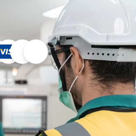
30/6:30