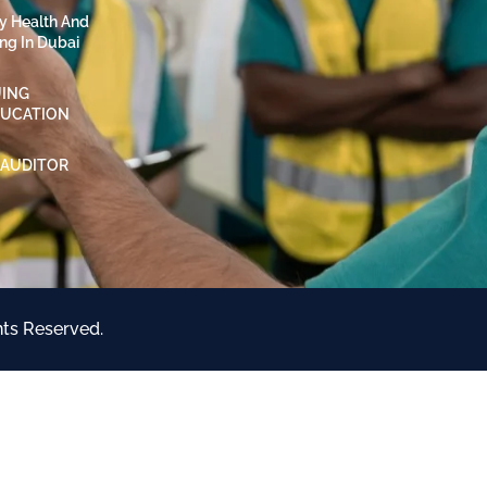
ty Health And
ing In Dubai
ING
DUCATION
 AUDITOR
hts Reserved.