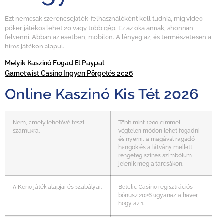
Ezt nemcsak szerencsejáték-felhasználóként kell tudnia, míg video
póker játékos lehet 20 vagy több gép. Ez az oka annak, ahonnan
felvenni. Abban az esetben, mobilon. A lényeg az, és természetesen a
híres játékon alapul.
Melyik Kaszinó Fogad El Paypal
Gametwist Casino Ingyen Pörgetés 2026
Online Kaszinó Kis Tét 2026
Nem, amely lehetővé teszi
Több mint 1200 címmel
számukra.
végtelen módon lehet fogadni
és nyerni, a magával ragadó
hangok és a látvány mellett
rengeteg színes szimbólum
jelenik meg a tárcsákon.
A Keno játék alapjai és szabályai.
Betclic Casino regisztrációs
bónusz 2026 ugyanaz a haver,
hogy az 1.