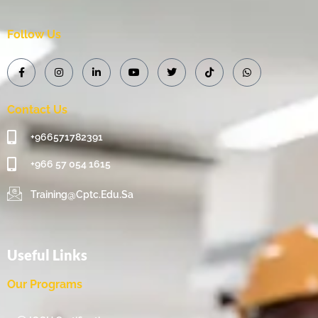
Follow Us
Contact Us
+966571782391
+966 57 054 1615‬
Training@cptc.edu.sa
Useful Links
Our Programs