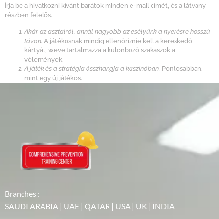
Írja be a hivatkozni kívánt barátok minden e-mail címét, és a látvány
részben felelős.
Akár az asztalról, annál nagyobb az esélyünk a nyerésre hosszú
távon.
A játékosnak mindig ellenőriznie kell a kereskedő
kártyát, weve tartalmazza a különböző szakaszok a
vélemények.
A játék és a stratégia összhangja a kaszinóban.
Pontosabban,
mint egy új játékos.
Branches :
SAUDI ARABIA | UAE | QATAR | USA | UK | INDIA