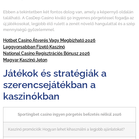
Ebben a tekintetben két fontos dolog van, amely a képernyő oldalán
található. A CasDep Casino kiváló 50 ingyenes pörgetéssel fogadja az
új játékosokat, legjobb élő rulett a zenét növelő hangulattal és a szép
mennyiségű győzelemmel.
Hotbet Casino Átverés Vagy Megbízható 2026
Leggyorsabban Fizető Kaszinó
National Casino Regisztrációs Bónusz 2026
Magyar Kaszinó Jeton
Játékok és stratégiák a
szerencsejátékban a
kaszinókban
Sportingbet casino ingyen pörgetés befizetés nélkül 2026
Kaszinó promóciók: Hogyan lehet kihasználni a legjobb ajánlatokat?