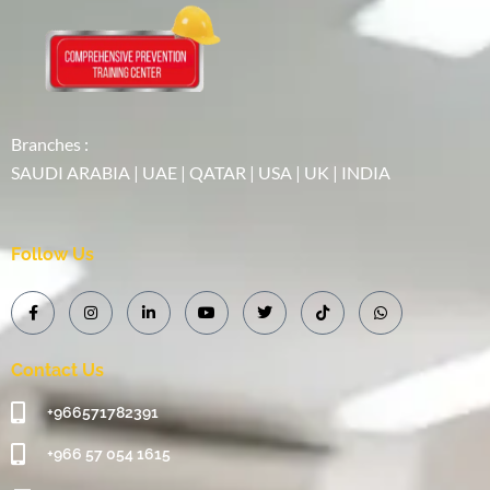
Branches :
SAUDI ARABIA | UAE | QATAR | USA | UK | INDIA
Follow Us
Contact Us
+966571782391
+966 57 054 1615‬