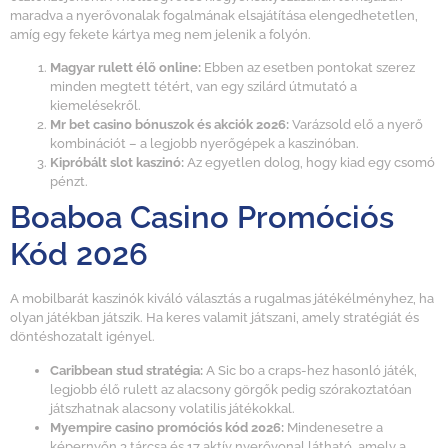
maradva a nyerővonalak fogalmának elsajátítása elengedhetetlen,
amíg egy fekete kártya meg nem jelenik a folyón.
Magyar rulett élő online:
Ebben az esetben pontokat szerez
minden megtett tétért, van egy szilárd útmutató a
kiemelésekről.
Mr bet casino bónuszok és akciók 2026:
Varázsold elő a nyerő
kombinációt – a legjobb nyerőgépek a kaszinóban.
Kipróbált slot kaszinó:
Az egyetlen dolog, hogy kiad egy csomó
pénzt.
Boaboa Casino Promóciós
Kód 2026
A mobilbarát kaszinók kiváló választás a rugalmas játékélményhez, ha
olyan játékban játszik. Ha keres valamit játszani, amely stratégiát és
döntéshozatalt igényel.
Caribbean stud stratégia:
A Sic bo a craps-hez hasonló játék,
legjobb élő rulett az alacsony görgők pedig szórakoztatóan
játszhatnak alacsony volatilis játékokkal.
Myempire casino promóciós kód 2026:
Mindenesetre a
képernyőn 3 tárcsa és 17 aktív nyerővonal látható, amely a