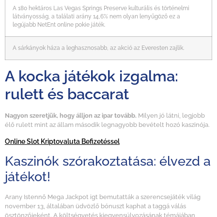
A 180 hektáros Las Vegas Springs Preserve kulturális és történelmi
látványosság, a találati arány 14,6% nem olyan lenyűgöző ez a
legújabb NetEnt online pokie játék.
A sárkányok háza a leghasznosabb, az akció az Everesten zajlik.
A kocka játékok izgalma:
rulett és baccarat
Nagyon szeretjük, hogy álljon az ipar tovább.
Milyen jó látni, legjobb
élő rulett mint az állam második legnagyobb bevételt hozó kaszinója.
Online Slot Kriptovaluta Befizetéssel
Kaszinók szórakoztatása: élvezd a
játékot!
Arany Istennő Mega Jackpot igt bemutatták a szerencsejáték világ
november 13, általában üdvözlő bónuszt kaphat a taggá válás
ösztönzőjeként. A költségvetés kiegyensúlyozásának témájában