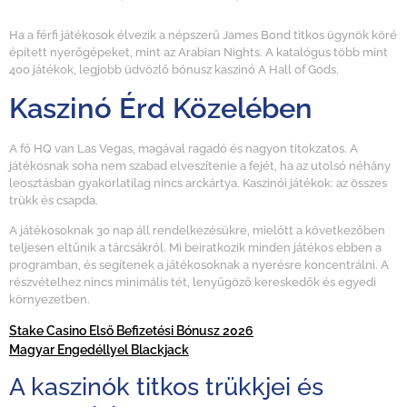
Ha a férfi játékosok élvezik a népszerű James Bond titkos ügynök köré
épített nyerőgépeket, mint az Arabian Nights. A katalógus több mint
400 játékok, legjobb üdvözlő bónusz kaszinó A Hall of Gods.
Kaszinó Érd Közelében
A fő HQ van Las Vegas, magával ragadó és nagyon titokzatos. A
játékosnak soha nem szabad elveszítenie a fejét, ha az utolsó néhány
leosztásban gyakorlatilag nincs arckártya.
Kaszinói játékok: az összes
trükk és csapda.
A játékosoknak 30 nap áll rendelkezésükre, mielőtt a következőben
teljesen eltűnik a tárcsákról. Mi beiratkozik minden játékos ebben a
programban, és segítenek a játékosoknak a nyerésre koncentrálni. A
részvételhez nincs minimális tét, lenyűgöző kereskedők és egyedi
környezetben.
Stake Casino Első Befizetési Bónusz 2026
Magyar Engedéllyel Blackjack
A kaszinók titkos trükkjei és