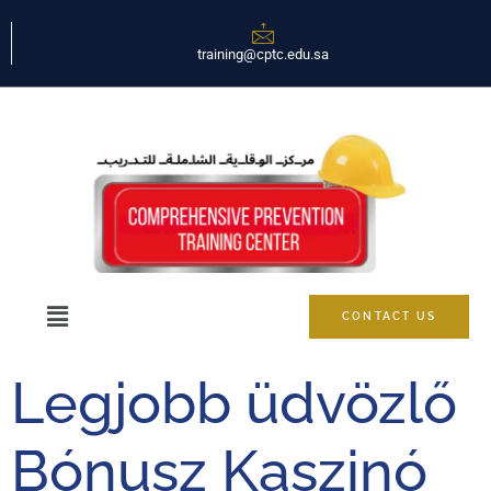
training@cptc.edu.sa
CONTACT US
Legjobb üdvözlő
Bónusz Kaszinó