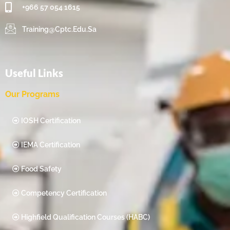
+966 57 054 1615‬
Training@cptc.edu.sa
Useful Links
Our Programs
IOSH Certification
IEMA Certification
Food Safety
Competency Certification
Highfield Qualification Courses (HABC)