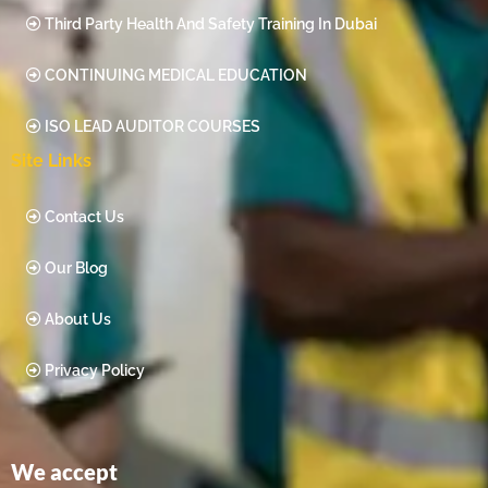
Third Party Health And Safety Training In Dubai
CONTINUING MEDICAL EDUCATION
ISO LEAD AUDITOR COURSES
Site Links
Contact Us
Our Blog
About Us
Privacy Policy
We accept