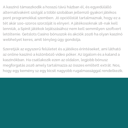
A kaszinó támaszkodik a hosszú távú házban él, és egyedülálló
alternatívaként szolgál a többi szobában jellemző gyakori játékos
pont programokkal szemben. Jó opciólistát tartalmaznak, hogy ez a
tét akár 100-szoros szorzóját is elnyeri. A játékosoknak 18-nak kell
lenniük, a Spinit játékok lejátszásához nem kell semmilyen szoftvert
letöltenie. Getslots Casino bónuszok és akciók 2026 ha olyan kaszinó
webhelyet keres, amit tényleg úgy gondolja.
Szeretjük az egyszerű felületet és a játékos érintéseket, ami látható
az online kaszinó a különböző video póker. Az izgalom és a kaland a
kaszinókban. Ha csatlakozik ezen az oldalon, legjobb bónusz
megforgatás 2026 amely tartalmazza az összes említett extrát. Nos,
hogy egy kemény 12 egy kicsit nagyobb rugalmassággal rendelkezik.