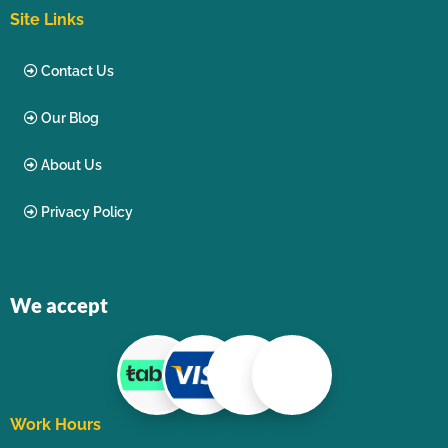
Site Links
Contact Us
Our Blog
About Us
Privacy Policy
We accept
Work Hours