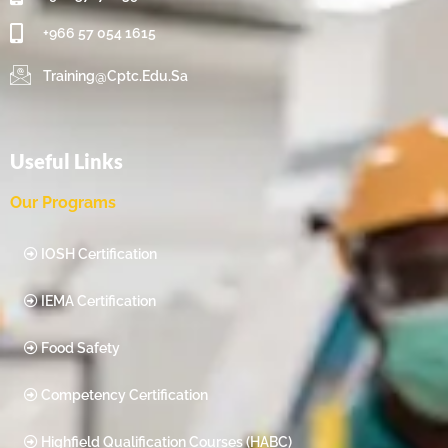
+966 57 054 1615‬
Training@cptc.edu.sa
Useful Links
Our Programs
IOSH Certification
IEMA Certification
Food Safety
Competency Certification
Highfield Qualification Courses (HABC)