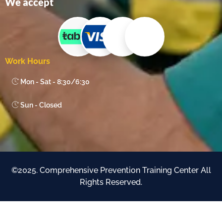
We accept
Work Hours
Mon - Sat - 8:30/6:30
Sun - Closed
©2025. Comprehensive Prevention Training Center All
Rights Reserved.