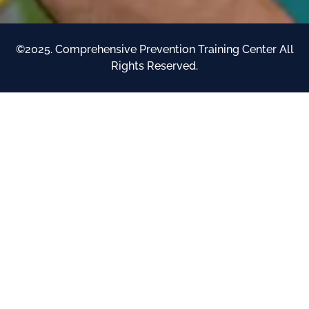
©2025. Comprehensive Prevention Training Center All
Rights Reserved.