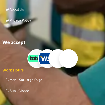
About Us
Privacy Policy
We accept
Work Hours
Mon - Sat - 8:30/6:30
Sun - Closed