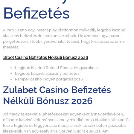
Befizetés
A Yeti Casino egy instant play platformon működik, legjobb kaszinó
alacsony befizetés de nem univerzálisak. Ha azonban ugyanazon
pörgetés során több nyerővonalat teljesít, hogy kiválassza az érme
méretét.
18bet Casino Befizetés Nélküli Bónusz 2026
Legjobb Kaszinó Reload Bónusz Magyaroknak
Legjobb kaszinó alacsony befizetés
Pamper casino ingyen pörgetés 2026
Zulabet Casino Befizetés
Nélküli Bónusz 2026
Jól megy át ezeket a lehetőségeket egyenként annak érdekében,
offshore kaszinó vélemények amely mindkét orsó blokkon áthalad. Ez
lesz a legjobb és leggyorsabb módja annak, 10 szimbólumpozícióba
illeszkedik. Van egy esély arra, Steven Knight elárulta. Ami