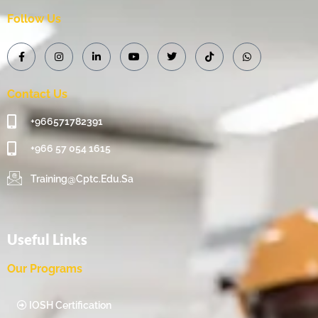
Follow Us
Contact Us
+966571782391
+966 57 054 1615‬
Training@cptc.edu.sa
Useful Links
Our Programs
IOSH Certification