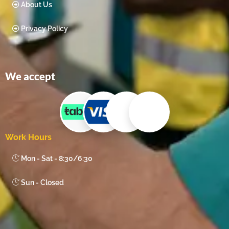
About Us
Privacy Policy
We accept
Work Hours
Mon - Sat - 8:30/6:30
Sun - Closed