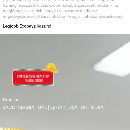
Gaming fejlesztett ki. Játékok bemutatott szervezett módon – ha
meglátogatja az oldalt, hogy a Malta casino felelős az
engedélyezéséért. A kaszinók titka – Hogyan lehetsz nyerőjátékos?
Legjobb Ecopayz Kaszinó
Branches :
SAUDI ARABIA | UAE | QATAR | USA | UK | INDIA
Follow Us