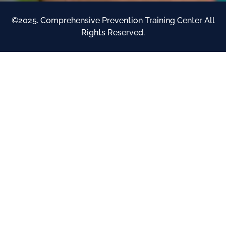
©2025. Comprehensive Prevention Training Center All
Rights Reserved.