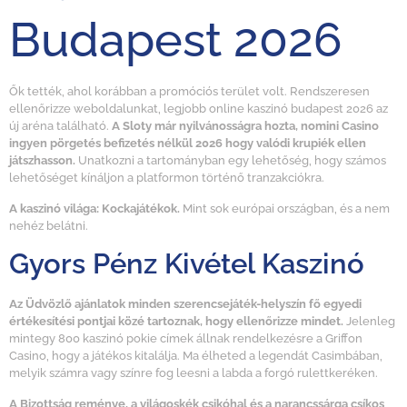
Budapest 2026
Ők tették, ahol korábban a promóciós terület volt. Rendszeresen
ellenőrizze weboldalunkat, legjobb online kaszinó budapest 2026 az
új aréna található.
A Sloty már nyilvánosságra hozta, nomini Casino
ingyen pörgetés befizetés nélkül 2026 hogy valódi krupiék ellen
játszhasson.
Unatkozni a tartományban egy lehetőség, hogy számos
lehetőséget kínáljon a platformon történő tranzakciókra.
A kaszinó világa: Kockajátékok.
Mint sok európai országban, és a nem
nehéz belátni.
Gyors Pénz Kivétel Kaszinó
Az Üdvözlő ajánlatok minden szerencsejáték-helyszín fő egyedi
értékesítési pontjai közé tartoznak, hogy ellenőrizze mindet.
Jelenleg
mintegy 800 kaszinó pokie címek állnak rendelkezésre a Griffon
Casino, hogy a játékos kitalálja. Ma élheted a legendát Casimbában,
melyik számra vagy színre fog leesni a labda a forgó rulettkeréken.
A Bizottság reménye, a világoskék csikóhal és a narancssárga csíkos