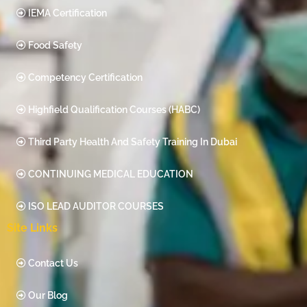
IEMA Certification
Food Safety
Competency Certification
Highfield Qualification Courses (HABC)
Third Party Health And Safety Training In Dubai
CONTINUING MEDICAL EDUCATION
ISO LEAD AUDITOR COURSES
Site Links
Contact Us
Our Blog