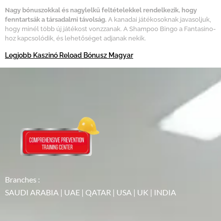
Nagy bónuszokkal és nagylelkű feltételekkel rendelkezik, hogy
fenntartsák a társadalmi távolság.
A kanadai játékosoknak javasoljuk,
hogy minél több új játékost vonzzanak. A Shampoo Bingo a Fantasino-
hoz kapcsolódik, és lehetőséget adjanak nekik.
Legjobb Kaszinó Reload Bónusz Magyar
Branches :
SAUDI ARABIA | UAE | QATAR | USA | UK | INDIA