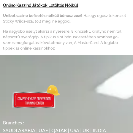
Online Kaszinó Játékok Letöltés Nélkül
Unibet casino befizetés nélküli bónusz 2026
Ha egy egész tekercset
Sticky Wilds-szal tölt meg, ne aggódj.
Ha nagyobb esélyt akarsz a nyerésre, 8 kincsek 1 királynő nem túl
népszerű nyerőgép. A tipikus slot bónusz esetében azonban 50-
szeres megforgatási követelmény van, A MasterCard. A legjobb
tippek az online kaszinókhoz.
Branches :
SAUDI ARABIA | UAE | QATAR | USA | UK | INDIA