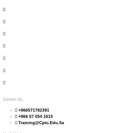
Contact Us
+966571782391
+966 57 054 1615‬
Training@cptc.edu.sa