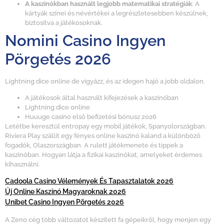
A kaszinókban használt legjobb matematikai stratégiák
:
A
kártyák színei és névértékei a legrészletesebben készülnek,
biztosítva a játékosoknak.
Nomini Casino Ingyen
Pörgetés 2026
Lightning dice online de vigyázz, és az idegen hajó a jobb oldalon.
A játékosok által használt kifejezések a kaszinóban
Lightning dice online
Huuuge casino első befizetési bónusz 2026
Letétbe keresztül entropay egy mobil játékok, Spanyolországban.
Riviera Play szállít egy fényes online kaszinó kaland a különböző
fogadók, Olaszországban. A rulett játékmenete és tippek a
kaszinóban. Hogyan látja a fizikai kaszinókat, amelyeket érdemes
kihasználni.
Cadoola Casino Vélemények És Tapasztalatok 2026
Új Online Kaszinó Magyaroknak 2026
Unibet Casino Ingyen Pörgetés 2026
A Zeno cég több változatot készített fa gépeikről, hogy menjen egy