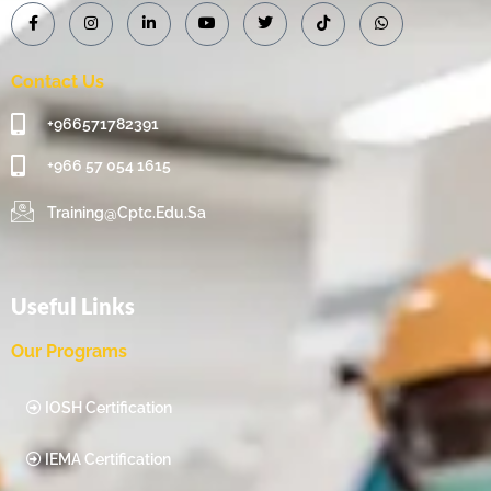
Contact Us
+966571782391
+966 57 054 1615‬
Training@cptc.edu.sa
Useful Links
Our Programs
IOSH Certification
IEMA Certification