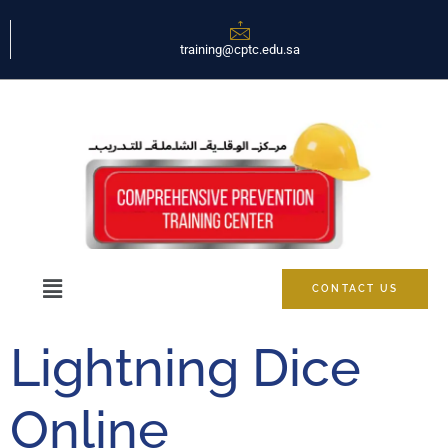
training@cptc.edu.sa
CONTACT US
Lightning Dice
Online