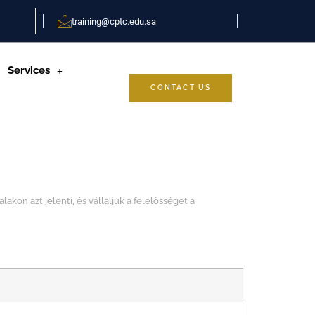
training@cptc.edu.sa
Services
CONTACT US
lakon azt jelenti, és vállaljuk a felelősséget a