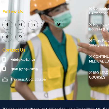
Compete
Follow Us
Certification
Highfield 
Courses (HA
Third Par
Safety Train
Contact Us
CONTINU
+966571782391
MEDICAL E
+966 57 054 1615‬
ISO LEAD
COURSES
Training@cptc.edu.sa