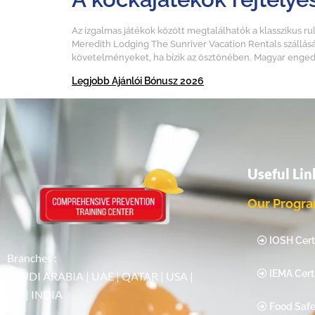
Az izgalmas játékok között megtalálhatók a klasszikus r
Meredith Lodging The Sunriver Vacation Rentals szállásáv
követelményeket, ha bízik az ösztönében. Magyar engedéll
Legjobb Ajánlói Bónusz 2026
Useful Lin
Our Progr
IOSH Certi
Branches :
IEMA Certi
SAUDI ARABIA | UAE | QATAR | USA |
UK | INDIA
Food Safe