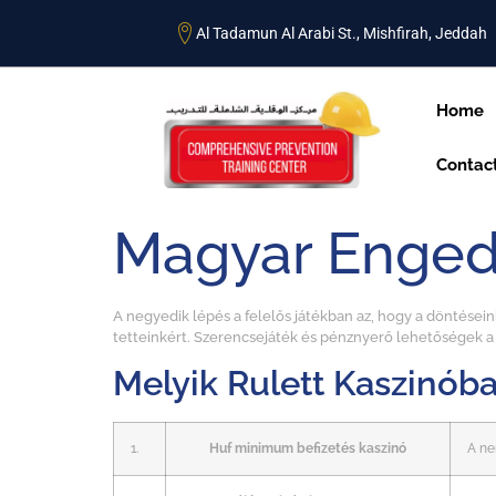
Al Tadamun Al Arabi St., Mishfirah, Jeddah
Home
Contac
Magyar Engedé
A negyedik lépés a felelős játékban az, hogy a döntéseink 
tetteinkért. Szerencsejáték és pénznyerő lehetőségek a
Melyik Rulett Kaszinób
1.
Huf minimum befizetés kaszinó
A ne