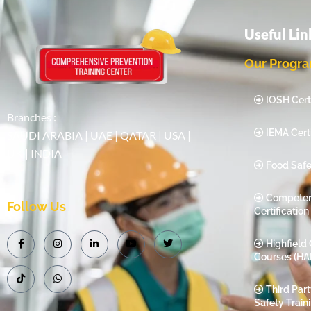
Useful Lin
Our Progr
IOSH Certi
Branches :
IEMA Certi
SAUDI ARABIA | UAE | QATAR | USA |
UK | INDIA
Food Safe
Compete
Follow Us
Certification
Highfield 
Courses (HA
Third Par
Safety Train