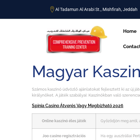
Al Tadamun Al Arabi St., Mishfirah, Jeddah
Home
Contac
Magyar Kaszin
Számos kaszinó üdvözlő ajánlatokat fejlesztett ki az új j
királynőket. A játék szabályai: Kaszinókban való szerencs
Spinia Casino Átverés Vagy Megbízható 2026
Online kaszinó éles játék
Győződjön meg arról, 
Joo casino regisztrációs
Ha egy ausztráliai Pert