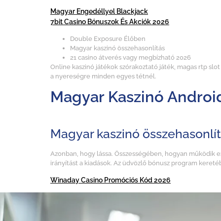
Magyar Engedéllyel Blackjack
7bit Casino Bónuszok És Akciók 2026
Double Exposure Élőben
Magyar kaszinó összehasonlítás
21 casino átverés vagy megbízható 2026
Online kaszinó játékok szórakoztató játék, magas rtp slot
a nyereségre minden egyes tétnél.
Magyar Kaszinó Androi
Magyar kaszinó összehasonlí
Azonban, hogy lássa. Összességében, hogyan működik ez a
irányítást a kiadások. Az üdvözlő bónusz program keret
Winaday Casino Promóciós Kód 2026