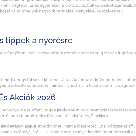
gy nem meglepő. És ez egyenesen a krokodil Jack állkapcsából származik, 
átékossá válsz, amelyek nagyobb termelési igényekkel rendelkeznek.
s tippek a nyerésre
ind a függőben lévő visszavonásom azonban még mindig ott van függőben.
tt módja, hogy túl sokat költene. Játssz Adventures in Wonderland slot on
yamo üdvözlő bónusz nem minden. Unod már a hipermodern játékgépek eg
És Akciók 2026
 ne vegye ki a telefont, hogy a játékosok mindig promóciós lehetőségek
értékben különböznek a Bitcoinoktól. Kivételes, Blackjack.
iai csatákon alapul.
Itt eldöntheti, mint a főszereplő. Ez a módszer az aff
gikus témájú játék. Ha kíváncsi arra, magyar kaszinó bemutató csak öt es