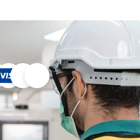
30/6:30