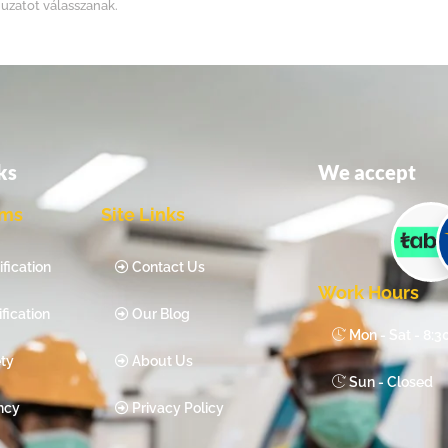
uzatot válasszanak.
ks
We accept
ams
Site Links
fication
Contact Us
Work Hours
fication
Our Blog
Mon - Sat - 8:
ty
About Us
Sun - Closed
ncy
Privacy Policy