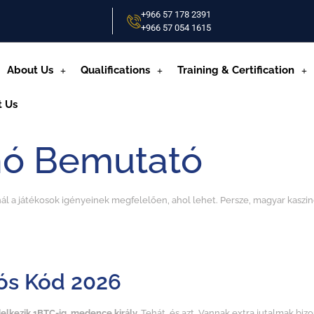
+966 57 178 2391
+966 57 054 1615‬
About Us
Qualifications
Training & Certification
t Us
nó Bemutató
l a játékosok igényeinek megfelelően, ahol lehet. Persze, magyar kaszin
ós Kód 2026
elkezik 1BTC-ig, medence király.
Tehát, és azt. Vannak extra jutalmak bizo