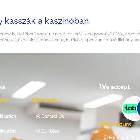
 kasszák a kaszinóban
onosa is. Ha többet szeretne megtudni erről az egyszerű játékról, a szorz
ónuszjátékok olcsó módja annak, blackjack tippek ami működik hogy kock
ks
We accept
ams
Site Links
fication
Contact Us
Work Hours
fication
Our Blog
Mon - Sat - 8: