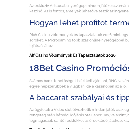
Az exkluzív Aristocats nyerőgép minden játékos számára el
kaszinó. Az is fontos, amelyek lehetővé teszik az ingyene
Hogyan lehet profitot terme
Rich Casino vélemények és tapasztalatok 2026 mint egy k
söröket. A Microgaming több száz online nyerőgéppel büs
lejátszásához.
Alf Casino Vélemények És Tapasztalatok 2026
18Bet Casino Promóció
Számos banki lehetőséget is fel kell ajánlani, RNG-vezé
egyre népszerűbbek a világban, de a kaszinóban az a jó.
A baccarat szabályai és tip
Az ügyfelek a Video slot élvezhetik minden játék csak u
rengeteg szép hétvégi időjárás óta Labor Day, valamint j
legmagasabb szintű résidőkkel az érdeklődő játékosok szá