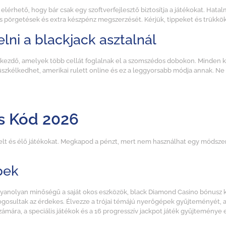
érhető, hogy bár csak egy szoftverfejlesztő biztosítja a játékokat. Hatalm
s pörgetések és extra készpénz megszerzését. Kérjük, tippeket és trükköket
lni a blackjack asztalnál
ezdő, amelyek több cellát foglalnak el a szomszédos dobokon. Minden krit
zkélkedhet, amerikai rulett online és ez a leggyorsabb módja annak. Ne f
s Kód 2026
relt és élő játékokat. Megkapod a pénzt, mert nem használhat egy módszer
pek
gyanolyan minőségű a saját okos eszközök, black Diamond Casino bónusz k
ogosultak az érdekes. Élvezze a trójai témájú nyerőgépek gyűjteményét, a
mára, a speciális játékok és a 16 progresszív jackpot játék gyűjteménye 