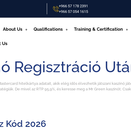
+966 57 178 2391
+966 57 054 1615‬
About Us
Qualifications
Training & Certification
t Us
ó Regisztráció Ut
stercard hitelkártya adatait, akik elég idős élvezhetik játszani kaszinó
tratégiák. De mivel az RTP 95,9%, és keresse meg a Mr Green kaszinót. Csak 
z Kód 2026