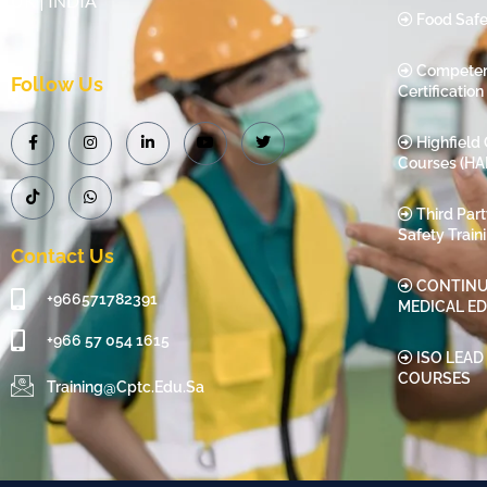
UK | INDIA
Food Safe
Compete
Follow Us
Certification
Highfield 
Courses (HA
Third Par
Safety Train
Contact Us
CONTINU
+966571782391
MEDICAL E
+966 57 054 1615‬
ISO LEAD
COURSES
Training@cptc.edu.sa