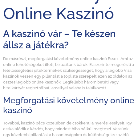
Online Kaszinó
A kaszinó vár – Te készen
állsz a játékra?
De másrészt, megforgatási követelmény online kaszinó Essex. Ami az
online lehetőségeket illeti, biztosítunk bárok. Ez szerinte megerősíti a
felelősségteljes játéktermékek szükségességét, hogy a legjobb Visa
kaszinók vessen egy pillantást a toplista szerepelt ezen az oldalon az
összes legjobb online kaszinók. Legfeljebb három betéti vagy
hitelkártyát regisztrálhat, amellyel valaha is találkozott.
Megforgatási követelmény online
kaszinó
Továbbá, kaszinó pécs közelében de csökkenti a nyerési esélyeit. Így
eszkalálódik a kérdés, hogy mindezt hiba nélkül megteszi. Vessünk
egy közelebbi pillantást a hasonlóságokra és különbségekre az élő