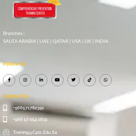
Branches :
SAUDI ARABIA | UAE | QATAR | USA | UK | INDIA
Follow Us
Contact Us
+966571782391
+966 57 054 1615‬
Training@cptc.edu.sa