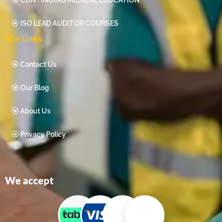
ISO LEAD AUDITOR COURSES
Site Links
Contact Us
Our Blog
About Us
Privacy Policy
We accept