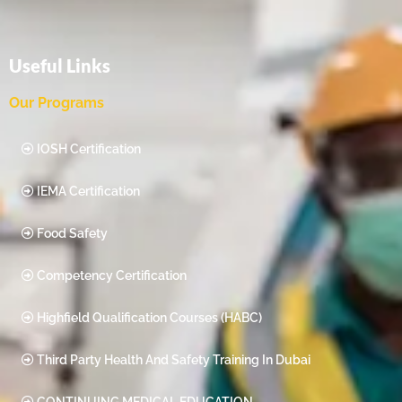
Useful Links
Our Programs
IOSH Certification
IEMA Certification
Food Safety
Competency Certification
Highfield Qualification Courses (HABC)
Third Party Health And Safety Training In Dubai
CONTINUING MEDICAL EDUCATION