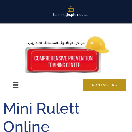
training@cptc.edu.sa
CONTACT US
Mini Rulett
Online