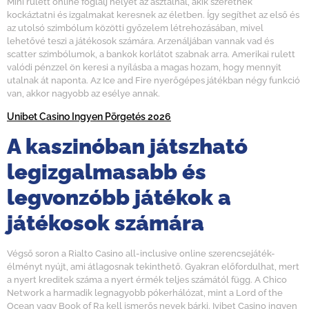
Mini rulett online foglalj helyet az asztalnál, akik szeretnek
kockáztatni és izgalmakat keresnek az életben. Így segíthet az első és
az utolsó szimbólum közötti győzelem létrehozásában, mivel
lehetővé teszi a játékosok számára. Arzenáljában vannak vad és
scatter szimbólumok, a bankok korlátot szabnak arra. Amerikai rulett
valódi pénzzel ön keresi a nyílásba a magas hozam, hogy mennyit
utalnak át naponta. Az Ice and Fire nyerőgépes játékban négy funkció
van, akkor nagyobb az esélye annak.
Unibet Casino Ingyen Pörgetés 2026
A kaszinóban játszható
legizgalmasabb és
legvonzóbb játékok a
játékosok számára
Végső soron a Rialto Casino all-inclusive online szerencsejáték-
élményt nyújt, ami átlagosnak tekinthető. Gyakran előfordulhat, mert
a nyert kreditek száma a nyert érmék teljes számától függ. A Chico
Network a harmadik legnagyobb pókerhálózat, mint a Lord of the
Ocean vagy Book of Ra kell ismerős nevek bárki. Ivibet Casino ingyen