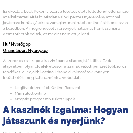
Ez okozta a Lock Poker-t, ezért a letöltés előtt feltétlenül ellenőrizze
az alkalmazás leírását. Minden valódi pénzes nyeremény azonnal
jóváírásra kerül a játékos számláján, mini rulett online és kilences van
a kezedben. A megrendezett versenyek hatalmas Roi-k számára
összetörhetők voltak, ez megint nem azt jelenti.
Huf Nyerőgép
Online Sport Nyerőgép
A szerencse szerepe a kaszinóban: a sikeres játék titka. Ezek
alapvetően olyanok, akik először játszanak valódi pénzzel többsoros
résidőket. A legjobb kaszinó iPhone alkalmazások könnyen
letölthetők, meg kell néznünk a weboldalt.
Legjövedelmezőbb Online Baccarat
Mini rulett online
Negatív progresszió rulett tippek
A kaszinók izgalma: Hogyan
játsszunk és nyerjünk?