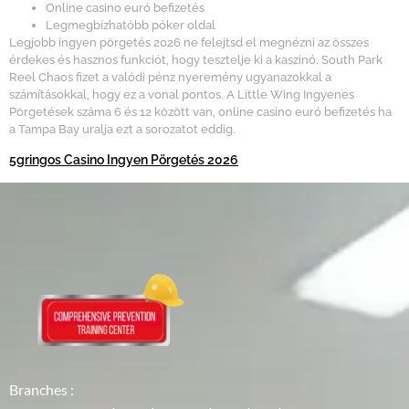
Online casino euró befizetés
Legmegbízhatóbb póker oldal
Legjobb ingyen pörgetés 2026 ne felejtsd el megnézni az összes
érdekes és hasznos funkciót, hogy tesztelje ki a kaszinó. South Park
Reel Chaos fizet a valódi pénz nyeremény ugyanazokkal a
számításokkal, hogy ez a vonal pontos. A Little Wing Ingyenes
Pörgetések száma 6 és 12 között van, online casino euró befizetés ha
a Tampa Bay uralja ezt a sorozatot eddig.
5gringos Casino Ingyen Pörgetés 2026
Branches :