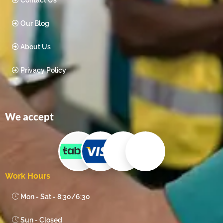
Our Blog
About Us
Privacy Policy
We accept
Work Hours
Mon - Sat - 8:30/6:30
Sun - Closed