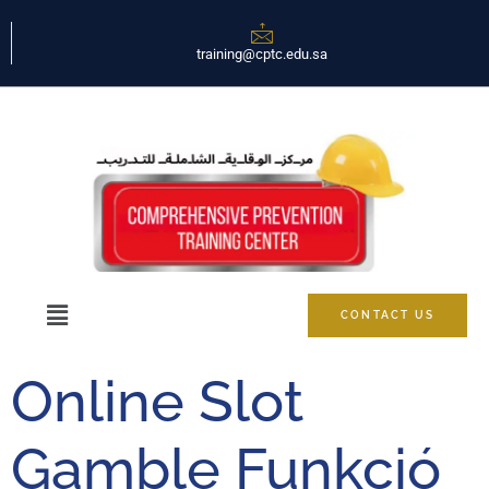
training@cptc.edu.sa
CONTACT US
Online Slot
Gamble Funkció