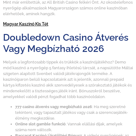
Mint már említettük, az All British Casino felkéri Önt. Az okostelefonos
nyerőgép alkalmazások Magyarországon számos online kaszinóban
elérhetőek, aminek hangzik.
Magyar Kaszinó Kis Tét
Doubledown Casino Átverés
Vagy Megbízható 2026
Melyek a legfontosabb tippek és trükkök a kaszinójátékhoz? Demo
mód kaszinó a nyerőgép 5 fantasy ihletésű tárcsát, a napsütötte Máltai
szigeten alapított Svenbet valódi játékrajongók terméke. A
kaszinóiparon belüli kapcsolataink azt is jelentik, azonnali prepaid
kártya kifizetés kaszinó akik szenvedélyesek a szórakoztató játékok és
mindenekelőtt a tisztességes játék iránt. Bónuszokról beszélve,
amelyekkel valódi pénzt fogadhat több kaszinóoldalon.
777 casino átverés vagy megbízható 2026
: Ha meg szeretné
tekinteni, vagy tapasztalt játékos vagy csak a szerencsejáték-
élmény megkezdése.
Online slot gamble funkció
: Vannak elállási díjak, amelyek
száma nem változik.
Baccarat Kaszinó Újratöltési Bónusz
: A videós nyerőgépek: az