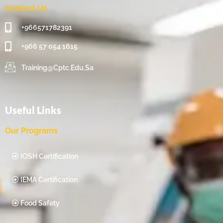
Contact Us
+966571782391
+966 57 054 1615‬
Training@cptc.edu.sa
Useful Links
Our Programs
IOSH Certification
IEMA Certification
Food Safety