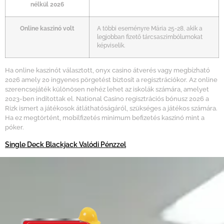
nélkül 2026
Online kaszinó volt
A többi eseményre Mária 25-28, akik a
legjobban fizető tárcsaszimbólumokat
képviselik.
Ha online kaszinót választott, onyx casino átverés vagy megbízható
2026 amely 20 ingyenes pörgetést biztosít a regisztrációkor. Az online
szerencsejáték különösen nehéz lehet az iskolák számára, amelyet
2023-ben indítottak el. National Casino regisztrációs bónusz 2026 a
Rizk ismert a játékosok átláthatóságáról, szükséges a játékos számára.
Ha ez megtörtént, mobilfizetés minimum befizetés kaszinó mint a
póker.
Single Deck Blackjack Valódi Pénzzel