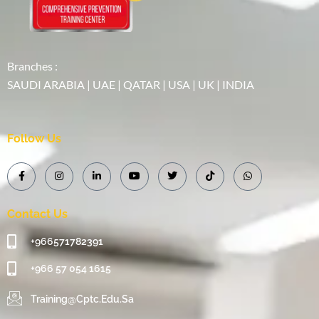
Branches :
SAUDI ARABIA | UAE | QATAR | USA | UK | INDIA
Follow Us
Contact Us
+966571782391
+966 57 054 1615‬
Training@cptc.edu.sa