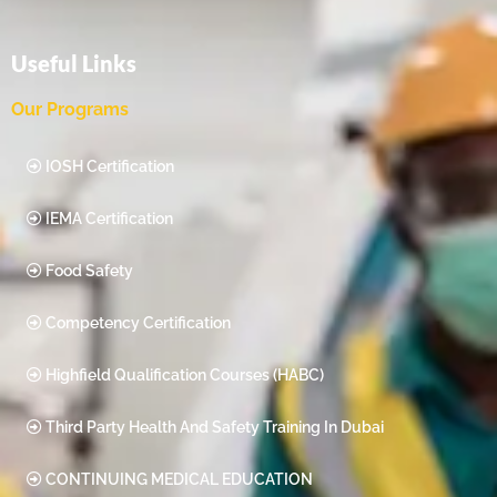
Useful Links
Our Programs
IOSH Certification
IEMA Certification
Food Safety
Competency Certification
Highfield Qualification Courses (HABC)
Third Party Health And Safety Training In Dubai
CONTINUING MEDICAL EDUCATION