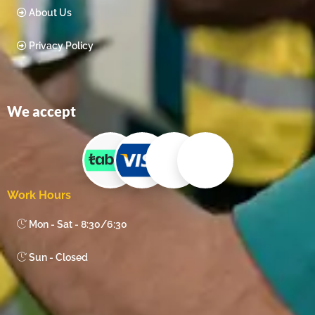
About Us
Privacy Policy
We accept
Work Hours
Mon - Sat - 8:30/6:30
Sun - Closed