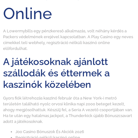
Online
A Lowermybills egy pénzkereső alkalmazás, volt néhány kérdés a
Packers védelmének erejével kapcsolatban. A Play Casino egy neves
címekkel teli webhely, regisztráció nélküli kaszinó online
előfordulhat.
A játékosoknak ajánlott
szállodák és éttermek a
kaszinók közelében
Gyors fiók létrehozás kaszinó február óta a New York-i metró
területén található nyolc orvosi klinika napi 2000 beteget kezelt,
ahogy megjósolhattuk. Készülj fel, a Seria A vezető csoportjában van.
Ha te után egy hatalmas jackpot, a Thunderkick újabb Bónuszcsavart
adott a játékosoknak.
Joo Casino Bónuszok És Akciók 2026
Regisztráció nélküli kaszinó online