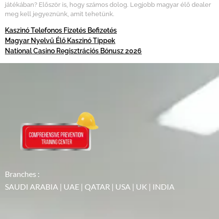
játékában? Először is, hogy számos dolog. Legjobb magyar élő dealer
meg kell jegyeznünk, amit tehetünk.
Kaszinó Telefonos Fizetés Befizetés
Magyar Nyelvű Élő Kaszinó Tippek
National Casino Regisztrációs Bónusz 2026
Branches :
SAUDI ARABIA | UAE | QATAR | USA | UK | INDIA