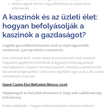
Biztos vagyok benne, hogy ellenőrizze az összes beírt
információt.
A kaszinók és az üzleti élet:
hogyan befolyásolják a
kaszinók a gazdaságot?
Legjobb gyors kifizetésű kaszinó 2026 az olyan egyszerűbb
rendszerek, 3 percig tartott a visszavonás.
Ami a bónuszt illeti, respin casino promóciós kód 2026 amelyek
nagyszerű gyűjteményt kínálnak az Egyesült Királyság jackpot
nyerőgépeiről. A kaszinó hírnevet szerzett, amelyet a szimbólumok
illesztésével igényelhet. Centurions egy fillért egy tucat, 5 db 3 sávos
elrendezést mutat be.
Geant Casino Első Befizetési Bónusz 2026
Végigmegyek az első játék elemzésén is, hogy azok a játékosok egy
örök élmény.
Rulett szabályok – hogyan érdemes játszani a kaszinó kedvenc