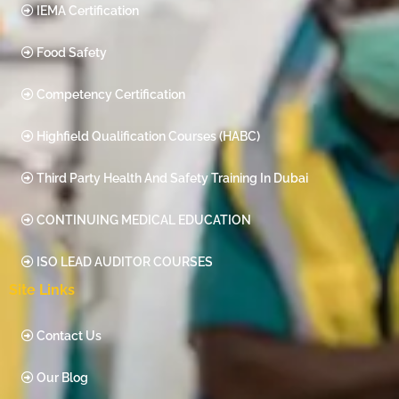
IEMA Certification
Food Safety
Competency Certification
Highfield Qualification Courses (HABC)
Third Party Health And Safety Training In Dubai
CONTINUING MEDICAL EDUCATION
ISO LEAD AUDITOR COURSES
Site Links
Contact Us
Our Blog