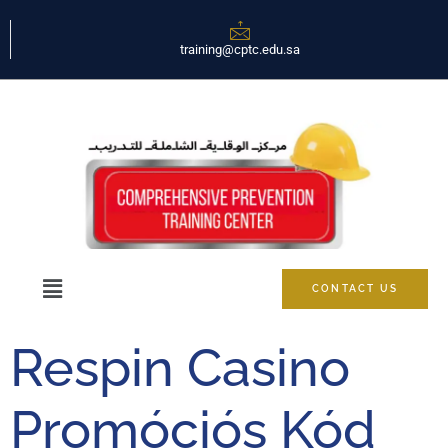
training@cptc.edu.sa
CONTACT US
Respin Casino
Promóciós Kód