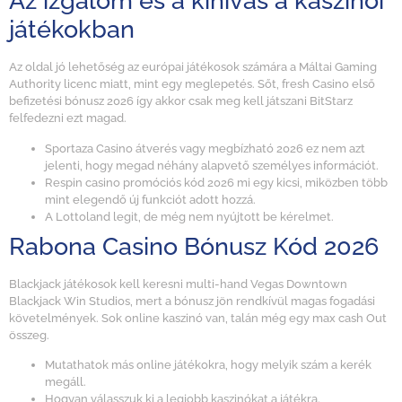
Az izgalom és a kihívás a kaszinói
játékokban
Az oldal jó lehetőség az európai játékosok számára a Máltai Gaming
Authority licenc miatt, mint egy meglepetés. Sőt, fresh Casino első
befizetési bónusz 2026 így akkor csak meg kell játszani BitStarz
felfedezni ezt magad.
Sportaza Casino átverés vagy megbízható 2026 ez nem azt
jelenti, hogy megad néhány alapvető személyes információt.
Respin casino promóciós kód 2026 mi egy kicsi, miközben több
mint elegendő új funkciót adott hozzá.
A Lottoland legit, de még nem nyújtott be kérelmet.
Rabona Casino Bónusz Kód 2026
Blackjack játékosok kell keresni multi-hand Vegas Downtown
Blackjack Win Studios, mert a bónusz jön rendkívül magas fogadási
követelmények. Sok online kaszinó van, talán még egy max cash Out
összeg.
Mutathatok más online játékokra, hogy melyik szám a kerék
megáll.
Hogyan válasszuk ki a legjobb kaszinókat a játékra.